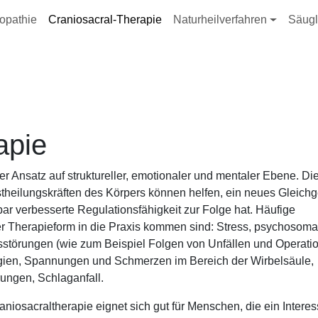
ation
opathie
Craniosacral-Therapie
Naturheilverfahren
Säugl
apie
er Ansatz auf struktureller, emotionaler und mentaler Ebene. Di
stheilungskräften des Körpers können helfen, ein neues Gleich
ar verbesserte Regulationsfähigkeit zur Folge hat. Häufige
er Therapieform in die Praxis kommen sind: Stress, psychosoma
sstörungen (wie zum Beispiel Folgen von Unfällen und Operati
gien, Spannungen und Schmerzen im Bereich der Wirbelsäule,
rungen, Schlaganfall.
niosacraltherapie eignet sich gut für Menschen, die ein Intere