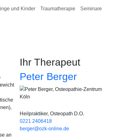
inge und Kinder
Traumatherapie
Seminare
Ihr Therapeut
Peter Berger
e
gewicht
Bild
tische
onen),
Heilpraktiker, Osteopath D.O.
0221 2406418
berger@ozk-online.de
sse an