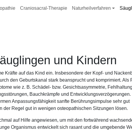
ation
opathie
Craniosacral-Therapie
Naturheilverfahren
Säugl
äuglingen und Kindern
 Kräfte auf das Kind ein. Insbesondere der Kopf- und Nacken
rch den Geburtskanal stark beansprucht und komprimiert. Als 
ptome wie z. B. Schädel- bzw. Gesichtsasymmetrie, Fehlhaltun
ungsstörungen, Bauchkrämpfe und Entwicklungsverzögerungen.
ormen Anpassungsfähigkeit sanfte Berührungsimpulse sehr gut
 in der Regel gut in wenigen osteopathischen Sitzungen lösen.
nchmal auf Hilfe angewiesen, um mit den fortwährend wachsend
junge Organismus entwickelt sich rasant und die umgebende Wel