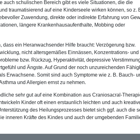
ie auch schulischen Bereich gibt es viele Situationen, die die
nd traumatisierend auf eine Kinderseele wirken können, so z. 
liebevoller Zuwendung, direkte oder indirekte Erfahrung von Gew
perationen, längere Krankenhausaufenthalte, Mobbing oder
, dass ein Heranwachsender Hilfe braucht: Verzögerung bzw.
ntwicklung, nicht altersgemäßes Einnässen, Konzentrations- und
probleme bzw. Rückzug, Hyperaktivität, depressive Verstimmung
tgefühl und Ängste. Auf Grund der noch unzureichenden Fähigk
r als Erwachsene. Somit sind auch Symptome wie z. B. Bauch- u
sthma und Allergien ernst zu nehmen.
liche sehr gut auf eine Kombination aus Craniosacral-Therap
ntwickeln Kinder oft einen erstaunlich leichten und auch kreativ
nterstützung des Heilungsprozesses bietet sich ggf. auch die s
 die inneren Kräfte des Kindes und auch der umgebenden Famili