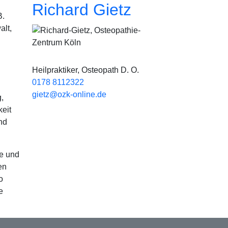
Richard Gietz
B.
alt,
Bild
Heilpraktiker, Osteopath D. O.
0178 8112322
gietz@ozk-online.de
,
eit
nd
ie und
en
o
e