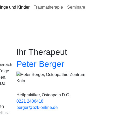
inge und Kinder
Traumatherapie
Seminare
Ihr Therapeut
Peter Berger
bereich
Folge
Bild
gen,
 Da
Heilpraktiker, Osteopath D.O.
0221 2406418
en
berger@ozk-online.de
t ist