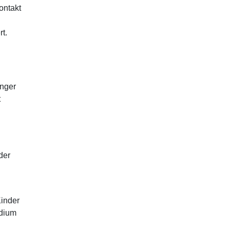
ontakt
rt.
enger
t
der
Kinder
udium