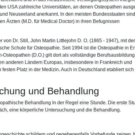
n den USA zahlreiche Universitäten, an denen Osteopathen ausge
n und Neuseeland anerkannt. In den meisten Bundesstaaten sin
en Ärzten (M.D. für Medical Doctor) in ihren Befugnissen
on Dr. Still, John Martin Littlejohn D. O. (1865 - 1947), mit der
ische Schule für Osteopathie. Seit 1994 ist die Osteopathie in 
m-Osteopathen (D.O.) gilt dort als vollständige Berufsausbildun
elen anderen Ländern Europas, insbesondere in Frankreich und
 festen Platz in der Medizin. Auch in Deutschland etabliert sich
uchung und Behandlung
eopathische Behandlung In der Regel eine Stunde. Die erste St
äch, eine körperliche Untersuchung und die Behandlung.
ngeschichte schildern und gegebenenfalls Vorbefunde zeigen. 