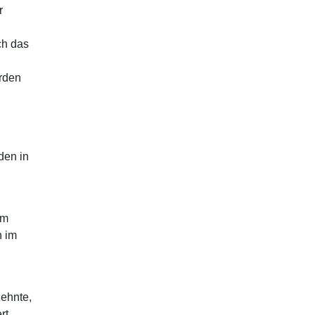
r
ch das
erden
n
den in
im
h im
zehnte,
rt