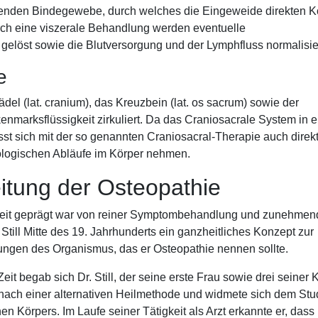
den Bindegewebe, durch welches die Eingeweide direkten K
ch eine viszerale Behandlung werden eventuelle
löst sowie die Blutversorgung und der Lymphfluss normalisie
e
l (lat. cranium), das Kreuzbein (lat. os sacrum) sowie der
marksflüssigkeit zirkuliert. Da das Craniosacrale System in 
st sich mit der so genannten Craniosacral-Therapie auch direk
ologischen Abläufe im Körper nehmen.
itung der Osteopathie
Zeit geprägt war von reiner Symptombehandlung und zunehmen
Still Mitte des 19. Jahrhunderts ein ganzheitliches Konzept zur
ngen des Organismus, das er Osteopathie nennen sollte.
it begab sich Dr. Still, der seine erste Frau sowie drei seiner 
e nach einer alternativen Heilmethode und widmete sich dem St
 Körpers. Im Laufe seiner Tätigkeit als Arzt erkannte er, dass