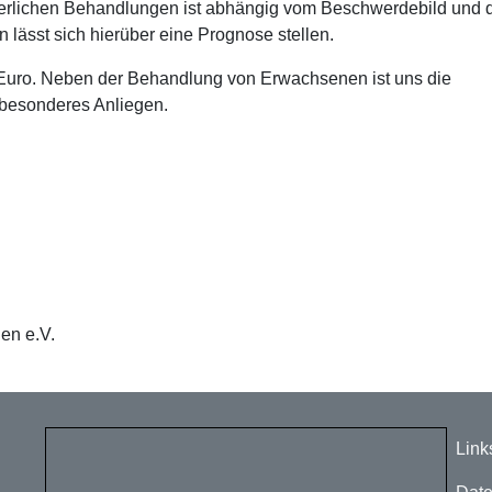
derlichen Behandlungen ist abhängig vom Beschwerdebild und 
 lässt sich hierüber eine Prognose stellen.
Euro. Neben der Behandlung von Erwachsenen ist uns die
besonderes Anliegen.
en e.V.
Fu
Link