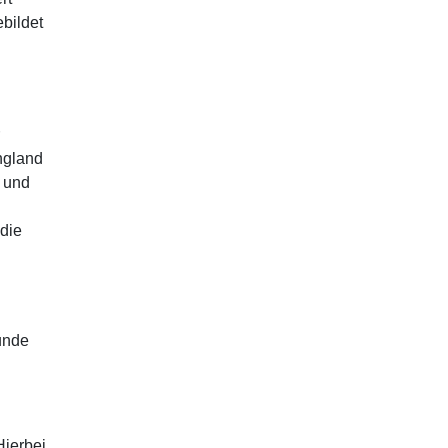
bildet
d
England
g und
 die
unde
Hierbei