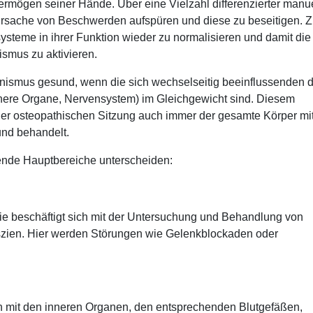
mögen seiner Hände. Über eine Vielzahl differenzierter manue
 Ursache von Beschwerden aufspüren und diese zu beseitigen. Zi
ysteme in ihrer Funktion wieder zu normalisieren und damit die
smus zu aktivieren.
anismus gesund, wenn die sich wechselseitig beeinflussenden d
ere Organe, Nervensystem) im Gleichgewicht sind. Diesem
ner osteopathischen Sitzung auch immer der gesamte Körper mit
und behandelt.
hende Hauptbereiche unterscheiden:
hie beschäftigt sich mit der Untersuchung und Behandlung von
zien. Hier werden Störungen wie Gelenkblockaden oder
ch mit den inneren Organen, den entsprechenden Blutgefäßen,