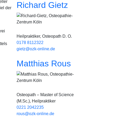
ller
Richard Gietz
el der
Bild
rei
Heilpraktiker, Osteopath D. O.
0178 8112322
tels
gietz@ozk-online.de
Matthias Rous
Bild
Osteopath – Master of Science
(M.Sc.), Heilpraktiker
0221 2042235
rous@ozk-online.de