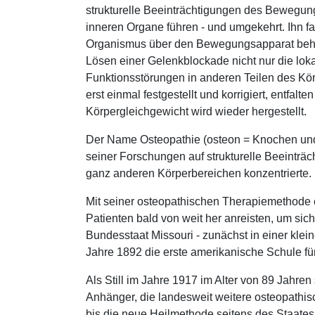
strukturelle Beeinträchtigungen des Bewegung
inneren Organe führen - und umgekehrt. Ihn fa
Organismus über den Bewegungsapparat behan
Lösen einer Gelenkblockade nicht nur die lo
Funktionsstörungen in anderen Teilen des Kör
erst einmal festgestellt und korrigiert, entfa
Körpergleichgewicht wird wieder hergestellt.
Der Name Osteopathie (osteon = Knochen und pa
seiner Forschungen auf strukturelle Beeinträ
ganz anderen Körperbereichen konzentrierte
Mit seiner osteopathischen Therapiemethode er
Patienten bald von weit her anreisten, um sich 
Bundesstaat Missouri - zunächst in einer klein
Jahre 1892 die erste amerikanische Schule fü
Als Still im Jahre 1917 im Alter von 89 Jahre
Anhänger, die landesweit weitere osteopathis
bis die neue Heilmethode seitens des Staates