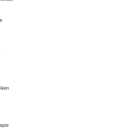
ne
e
niken
apie