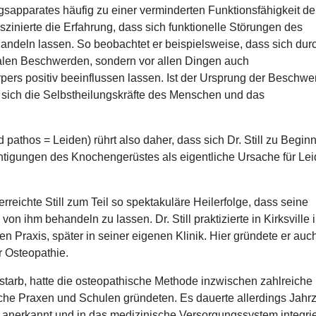
sapparates häufig zu einer verminderten Funktionsfähigkeit de
szinierte die Erfahrung, dass sich funktionelle Störungen des
deln lassen. So beobachtet er beispielsweise, dass sich dur
kalen Beschwerden, sondern vor allen Dingen auch
pers positiv beeinflussen lassen. Ist der Ursprung der Beschw
lten sich die Selbstheilungskräfte des Menschen und das
thos = Leiden) rührt also daher, dass sich Dr. Still zu Begin
chtigungen des Knochengerüstes als eigentliche Ursache für Lei
.
reichte Still zum Teil so spektakuläre Heilerfolge, dass seine
von ihm behandeln zu lassen. Dr. Still praktizierte in Kirksville 
en Praxis, später in seiner eigenen Klinik. Hier gründete er auc
r Osteopathie.
n starb, hatte die osteopathische Methode inzwischen zahlreiche
che Praxen und Schulen gründeten. Es dauerte allerdings Jahr
 anerkannt und in das medizinische Versorgungssystem integrie